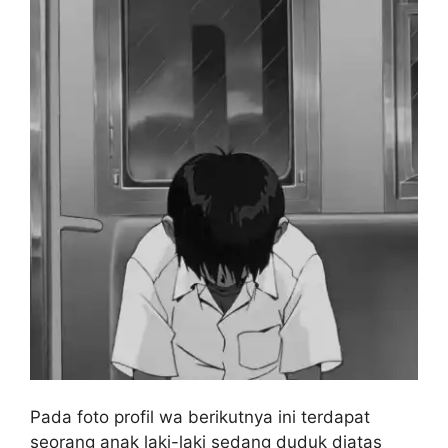
Pada foto profil wa berikutnya ini terdapat
seorang anak laki-laki sedang duduk diatas