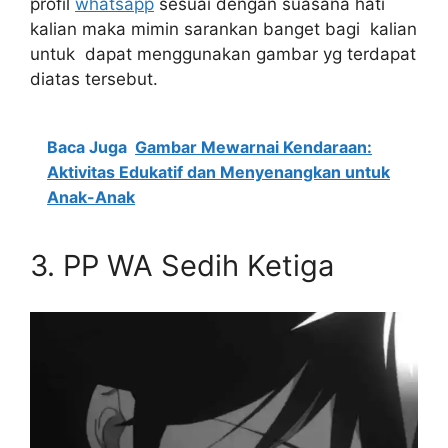
profil
whatsapp
sesuai dengan suasana hati
kalian maka mimin sarankan banget bagi kalian
untuk dapat menggunakan gambar yg terdapat
diatas tersebut.
Baca Juga
Gambar Mewarnai Kendaraan:
Aktivitas Edukatif dan Menyenangkan untuk
Anak-Anak
3.
P
P WA Sedih Ketiga