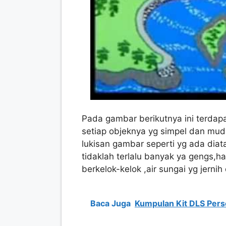
Pada gambar berikutnya ini terda
setiap objeknya yg simpel dan mud
lukisan gambar seperti yg ada dia
tidaklah terlalu banyak ya gengs,
berkelok-kelok ,air sungai yg jerni
Baca Juga
Kumpulan Kit DLS Pers