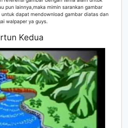
ri referensi gambar dengan tema alam untuk
tau pun lainnya,maka mimin sarankan gambar
s untuk dapat mendownload gambar diatas dan
ai walpaper ya guys.
rtun Kedua