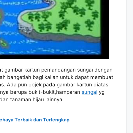
pat gambar kartun pemandangan sungai dengan
ah bangetlah bagi kalian untuk dapat membuat
tas. Ada pun objek pada gambar kartun diatas
hanya berupa bukit-bukit,hamparan
sungai
yg
h dan tanaman hijau lainnya,
ebaya Terbaik dan Terlengkap