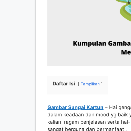
Daftar Isi
Tampilkan
Gambar Sungai Kartun
– Hai gengs
dalam keadaan dan mood yg baik y
kalian ragam penjelasan serta hal-
sangat berguna dan bermanfaat .