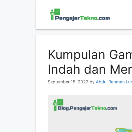
Skip
to
content
Kumpulan Gam
Indah dan Men
September 15, 2022
by
Abdul Rahman Lub