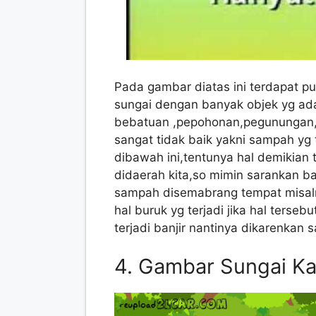
Pada gambar diatas ini terdapat 
sungai dengan banyak objek yg ad
bebatuan ,pepohonan,pegunungan,
sangat tidak baik yakni sampah yg 
dibawah ini,tentunya hal demikian t
didaerah kita,so mimin sarankan b
sampah disemabrang tempat misaln
hal buruk yg terjadi jika hal terseb
terjadi banjir nantinya dikarenka
4.
Gambar Sungai Ka