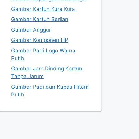
Gambar Kartun Kura Kura
Gambar Kartun Berlian
Gambar Anggur
Gambar Komponen HP
Gambar Padi Logo Warna
Putih
Gambar Jam Dinding Kartun
Tanpa Jarum
Gambar Padi dan Kapas Hitam
Putih