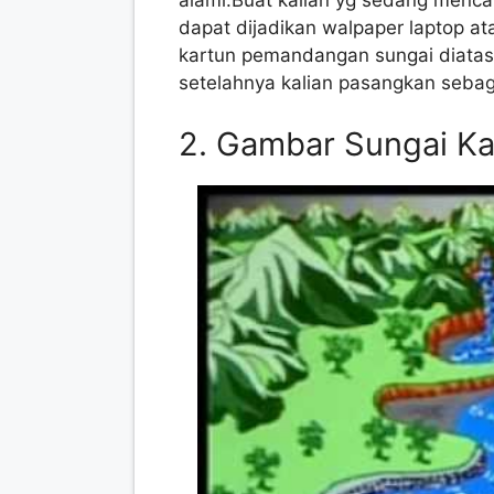
alami.Buat kalian yg sedang menca
dapat dijadikan walpaper laptop a
kartun pemandangan sungai diata
setelahnya kalian pasangkan sebag
2.
Gambar Sungai Ka