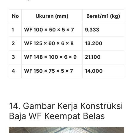
No
Ukuran (mm)
Berat/m1 (kg)
1
WF 100 x 50 x 5 x 7
9.333
2
WF 125 x 60 x 6 x 8
13.200
3
WF 148 x 100 x 6 x 9
21.100
4
WF 150 x 75 x 5 x 7
14.000
14. Gambar Kerja Konstruksi
Baja WF Keempat Belas