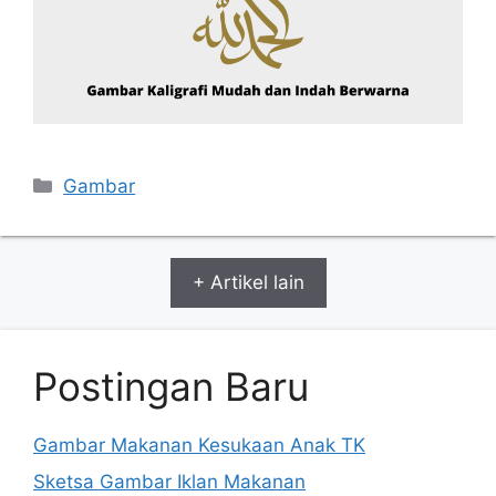
Categories
Gambar
+ Artikel lain
Postingan Baru
Gambar Makanan Kesukaan Anak TK
Sketsa Gambar Iklan Makanan