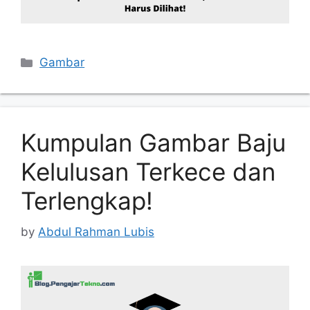
Categories
Gambar
Kumpulan Gambar Baju
Kelulusan Terkece dan
Terlengkap!
by
Abdul Rahman Lubis