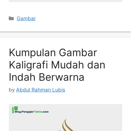
Categories
Gambar
Kumpulan Gambar
Kaligrafi Mudah dan
Indah Berwarna
by
Abdul Rahman Lubis