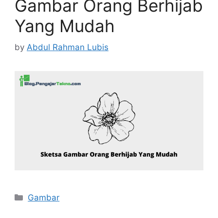
Gambar Orang Berhijab
Yang Mudah
by
Abdul Rahman Lubis
Categories
Gambar