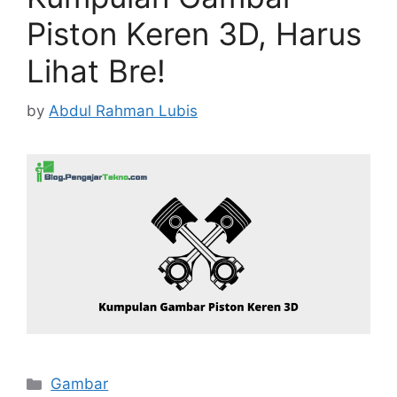
Piston Keren 3D, Harus
Lihat Bre!
by
Abdul Rahman Lubis
Categories
Gambar