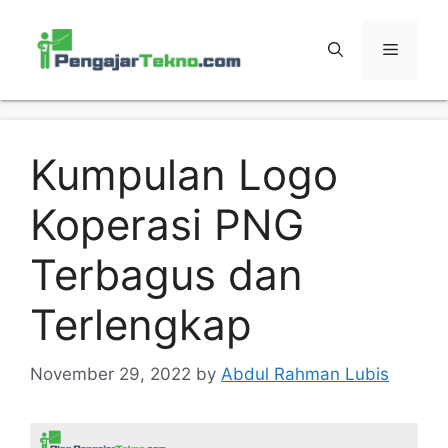
Skip
to
MENU
content
Kumpulan Logo
Koperasi PNG
Terbagus dan
Terlengkap
November 29, 2022
by
Abdul Rahman Lubis