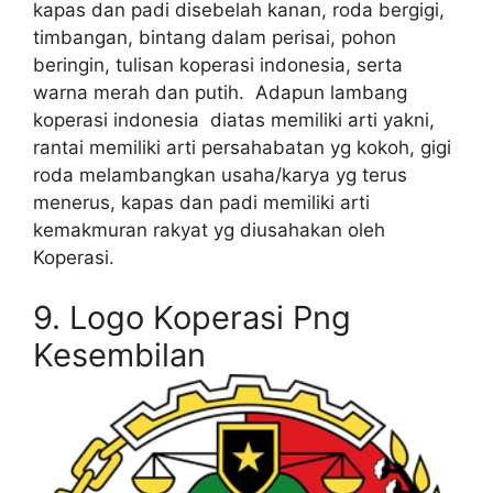
kapas dan padi disebelah kanan, roda bergigi,
timbangan, bintang dalam perisai, pohon
beringin, tulisan koperasi indonesia, serta
warna merah dan putih. Adapun lambang
koperasi indonesia diatas memiliki arti yakni,
rantai memiliki arti persahabatan yg kokoh, gigi
roda melambangkan usaha/karya yg terus
menerus, kapas dan padi memiliki arti
kemakmuran rakyat yg diusahakan oleh
Koperasi.
9. L
ogo Koperasi Png
Kesembilan