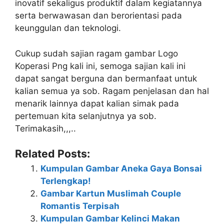
inovatif sekaligus produktif dalam kegiatannya
serta berwawasan dan berorientasi pada
keunggulan dan teknologi.
Cukup sudah sajian ragam gambar L
ogo
Koperasi Png kali ini, semoga sajian kali ini
dapat sangat berguna dan bermanfaat untuk
kalian semua ya sob. Ragam penjelasan dan hal
menarik lainnya dapat kalian simak pada
pertemuan kita selanjutnya ya sob.
Terimakasih,,,..
Related Posts:
Kumpulan Gambar Aneka Gaya Bonsai
Terlengkap!
Gambar Kartun Muslimah Couple
Romantis Terpisah
Kumpulan Gambar Kelinci Makan