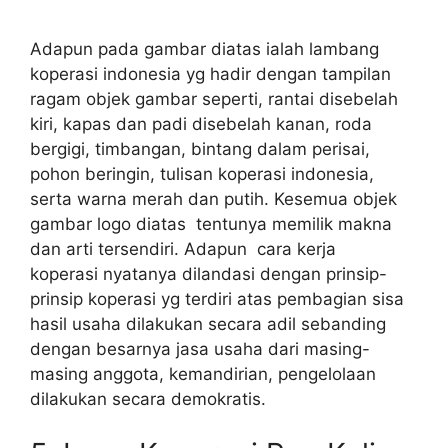
Adapun pada gambar diatas ialah lambang
koperasi indonesia yg hadir dengan tampilan
ragam objek gambar seperti, rantai disebelah
kiri, kapas dan padi disebelah kanan, roda
bergigi, timbangan, bintang dalam perisai,
pohon beringin, tulisan koperasi indonesia,
serta warna merah dan putih. Kesemua objek
gambar logo diatas tentunya memilik makna
dan arti tersendiri. Adapun cara kerja
koperasi nyatanya dilandasi dengan prinsip-
prinsip koperasi yg terdiri atas pembagian sisa
hasil usaha dilakukan secara adil sebanding
dengan besarnya jasa usaha dari masing-
masing anggota, kemandirian, pengelolaan
dilakukan secara demokratis.