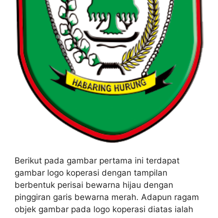
Berikut pada gambar pertama ini terdapat
gambar logo koperasi dengan tampilan
berbentuk perisai bewarna hijau dengan
pinggiran garis bewarna merah. Adapun ragam
objek gambar pada logo koperasi diatas ialah