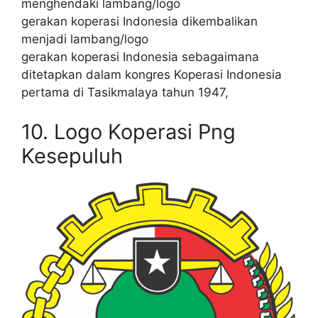
menghendaki lambang/logo
gerakan koperasi Indonesia dikembalikan
menjadi lambang/logo
gerakan koperasi Indonesia sebagaimana
ditetapkan dalam kongres Koperasi Indonesia
pertama di Tasikmalaya tahun 1947,
10. L
ogo Koperasi Png
Kesepuluh