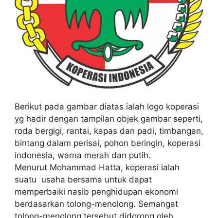
Berikut pada gambar diatas ialah logo koperasi
yg hadir dengan tampilan objek gambar seperti,
roda bergigi, rantai, kapas dan padi, timbangan,
bintang dalam perisai, pohon beringin, koperasi
indonesia, warna merah dan putih.
Menurut Mohammad Hatta, koperasi ialah
suatu usaha bersama untuk dapat
memperbaiki nasib penghidupan ekonomi
berdasarkan tolong-menolong. Semangat
tolong-menolong tersebut didorong oleh