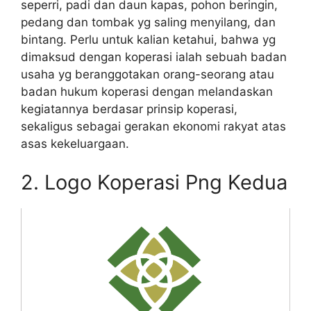
seperri, padi dan daun kapas, pohon beringin,
pedang dan tombak yg saling menyilang, dan
bintang. Perlu untuk kalian ketahui, bahwa yg
dimaksud dengan koperasi ialah sebuah badan
usaha yg beranggotakan orang-seorang atau
badan hukum koperasi dengan melandaskan
kegiatannya berdasar prinsip koperasi,
sekaligus sebagai gerakan ekonomi rakyat atas
asas kekeluargaan.
2. L
ogo Koperasi Png Kedua