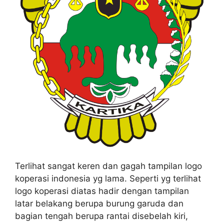
Terlihat sangat keren dan gagah tampilan logo
koperasi indonesia yg lama. Seperti yg terlihat
logo koperasi diatas hadir dengan tampilan
latar belakang berupa burung garuda dan
bagian tengah berupa rantai disebelah kiri,