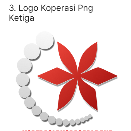
3. L
ogo Koperasi Png
Ketiga