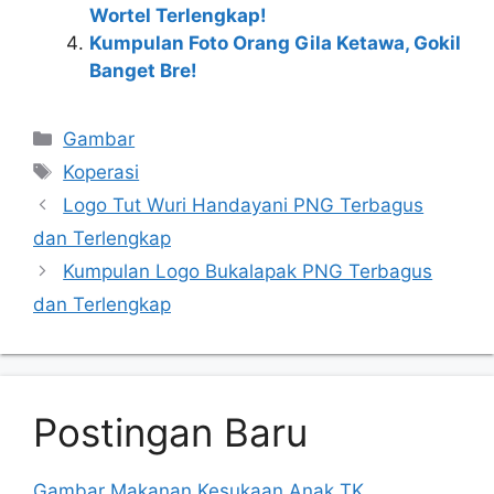
Wortel Terlengkap!
Kumpulan Foto Orang Gila Ketawa, Gokil
Banget Bre!
Categories
Gambar
Tags
Koperasi
Logo Tut Wuri Handayani PNG Terbagus
dan Terlengkap
Kumpulan Logo Bukalapak PNG Terbagus
dan Terlengkap
Postingan Baru
Gambar Makanan Kesukaan Anak TK