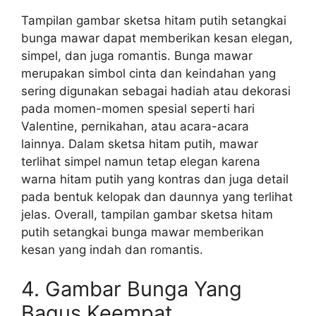
Tampilan gambar sketsa hitam putih setangkai
bunga mawar dapat memberikan kesan elegan,
simpel, dan juga romantis. Bunga mawar
merupakan simbol cinta dan keindahan yang
sering digunakan sebagai hadiah atau dekorasi
pada momen-momen spesial seperti hari
Valentine, pernikahan, atau acara-acara
lainnya. Dalam sketsa hitam putih, mawar
terlihat simpel namun tetap elegan karena
warna hitam putih yang kontras dan juga detail
pada bentuk kelopak dan daunnya yang terlihat
jelas. Overall, tampilan gambar sketsa hitam
putih setangkai bunga mawar memberikan
kesan yang indah dan romantis.
4. Gambar Bunga Yang
Bagus Keempat