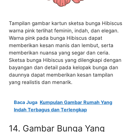
Tampilan gambar kartun sketsa bunga Hibiscus
warna pink terlihat feminin, indah, dan elegan.
Warna pink pada bunga Hibiscus dapat
memberikan kesan manis dan lembut, serta
memberikan nuansa yang segar dan ceria.
Sketsa bunga Hibiscus yang dilengkapi dengan
bayangan dan detail pada kelopak bunga dan
daunnya dapat memberikan kesan tampilan
yang realistis dan menarik.
Baca Juga
Kumpulan Gambar Rumah Yang
Indah Terbagus dan Terlengkap
14. Gambar Bunga Yang