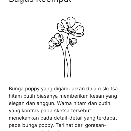
Bunga poppy yang digambarkan dalam sketsa
hitam putih biasanya memberikan kesan yang
elegan dan anggun. Warna hitam dan putih
yang kontras pada sketsa tersebut
menekankan pada detail-detail yang terdapat
pada bunga poppy. Terlihat dari goresan-