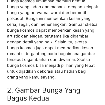
Bunga kosmos umumnya memiliki bentuk
bunga yang indah dan menarik, dengan kelopak
bunga yang berwarna-warni dan bermotif
polkadot. Bunga ini memberikan kesan yang
ceria, segar, dan menenangkan. Gambar sketsa
bunga kosmos dapat memberikan kesan yang
artistik dan elegan, terutama jika digambar
dengan detail yang baik. Selain itu, sketsa
bunga kosmos juga dapat memberikan kesan
romantis, tergantung pada bagaimana gambar
tersebut digambarkan dan diwarnai. Sketsa
bunga kosmos bisa menjadi pilihan yang tepat
untuk dijadikan dekorasi atau hadiah bagi
orang yang kamu sayangi.
2. Gambar Bunga Yang
Bagus Kedua