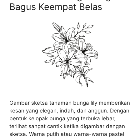
Bagus Keempat Belas
Gambar sketsa tanaman bunga lily memberikan
kesan yang elegan, indah, dan anggun. Dengan
bentuk kelopak bunga yang terbuka lebar,
terlihat sangat cantik ketika digambar dengan
sketsa. Warna putih atau warna-warna pastel