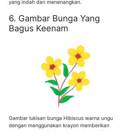
yang indah dan menenangkan.
6. Gambar Bunga Yang
Bagus Keenam
Gambar lukisan bunga Hibiscus warna ungu
dengan menggunakan krayon memberikan