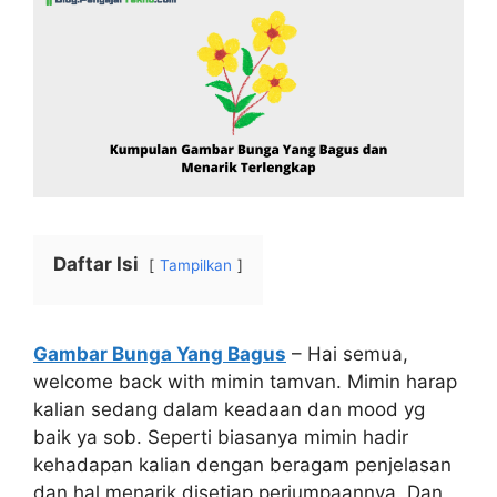
Daftar Isi
Tampilkan
Gambar Bunga Yang Bagus
– Hai semua,
welcome back with mimin tamvan. Mimin harap
kalian sedang dalam keadaan dan mood yg
baik ya sob. Seperti biasanya mimin hadir
kehadapan kalian dengan beragam penjelasan
dan hal menarik disetiap perjumpaannya. Dan