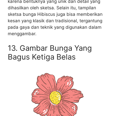
karena bentuknya yang unik dan detail yang
dihasilkan oleh sketsa. Selain itu, tampilan
sketsa bunga Hibiscus juga bisa memberikan
kesan yang klasik dan tradisional, tergantung
pada gaya dan teknik yang digunakan dalam
menggambar.
13. Gambar Bunga Yang
Bagus Ketiga Belas