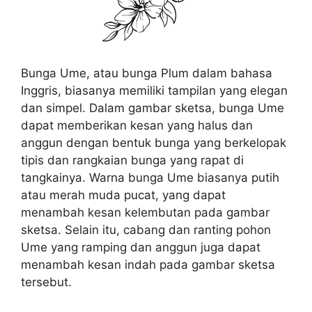
Bunga Ume, atau bunga Plum dalam bahasa
Inggris, biasanya memiliki tampilan yang elegan
dan simpel. Dalam gambar sketsa, bunga Ume
dapat memberikan kesan yang halus dan
anggun dengan bentuk bunga yang berkelopak
tipis dan rangkaian bunga yang rapat di
tangkainya. Warna bunga Ume biasanya putih
atau merah muda pucat, yang dapat
menambah kesan kelembutan pada gambar
sketsa. Selain itu, cabang dan ranting pohon
Ume yang ramping dan anggun juga dapat
menambah kesan indah pada gambar sketsa
tersebut.