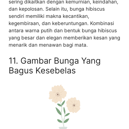
sering dikaitkan dengan kemurnian, keindahan,
dan kepolosan. Selain itu, bunga hibiscus
sendiri memiliki makna kecantikan,
kegembiraan, dan keberuntungan. Kombinasi
antara warna putih dan bentuk bunga hibiscus
yang besar dan elegan memberikan kesan yang
menarik dan menawan bagi mata.
11. Gambar Bunga Yang
Bagus Kesebelas