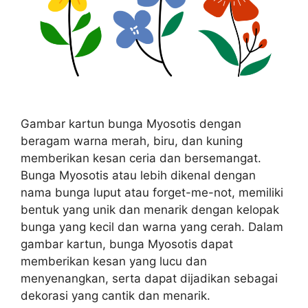
Gambar kartun bunga Myosotis dengan
beragam warna merah, biru, dan kuning
memberikan kesan ceria dan bersemangat.
Bunga Myosotis atau lebih dikenal dengan
nama bunga luput atau forget-me-not, memiliki
bentuk yang unik dan menarik dengan kelopak
bunga yang kecil dan warna yang cerah. Dalam
gambar kartun, bunga Myosotis dapat
memberikan kesan yang lucu dan
menyenangkan, serta dapat dijadikan sebagai
dekorasi yang cantik dan menarik.