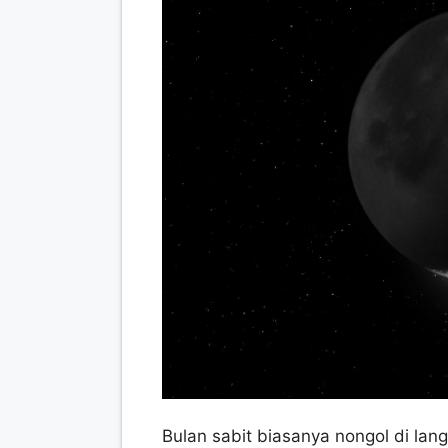
Bulan sabit biasanya nongol di lang