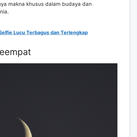
punya makna khusus dalam budaya dan
nia.
Selfie Lucu Terbagus dan Terlengkap
 Keempat